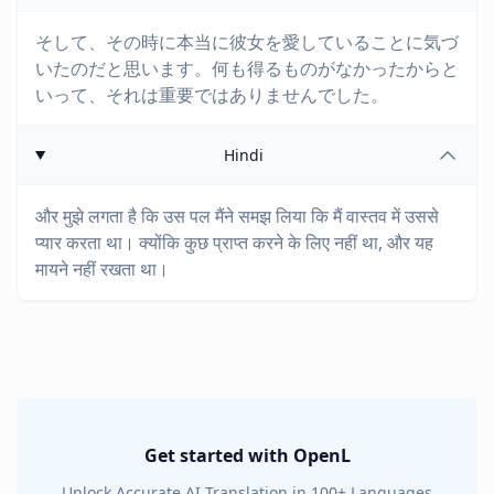
そして、その時に本当に彼女を愛していることに気づ
いたのだと思います。何も得るものがなかったからと
いって、それは重要ではありませんでした。
Hindi
और मुझे लगता है कि उस पल मैंने समझ लिया कि मैं वास्तव में उससे
प्यार करता था। क्योंकि कुछ प्राप्त करने के लिए नहीं था, और यह
मायने नहीं रखता था।
Get started with OpenL
Unlock Accurate AI Translation in 100+ Languages