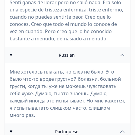
Sentí ganas de llorar pero no salió nada. Era solo
una especie de tristeza enfermiza, triste enfermo,
cuando no puedes sentirte peor. Creo que lo
conoces. Creo que todo el mundo lo conoce de
vez en cuando. Pero creo que lo he conocido
bastante a menudo, demasiado a menudo.
Russian
Мне хотелось плакать, но слёз не было. Это
было что-то вроде грустной болезни, больной
грусти, когда ты уже не можешь чувствовать
себя хуже. Думаю, ты это знаешь. Думаю,
каждый иногда это испытывает. Но мне кажется,
я испытывал это слишком часто, слишком
много раз.
Portuguese