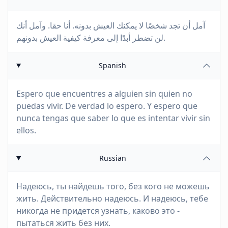
آمل أن تجد شخصًا لا يمكنك العيش بدونه. أنا حقا. وآمل أنك
لن تضطر أبدًا إلى معرفة كيفية العيش بدونهم.
Spanish
Espero que encuentres a alguien sin quien no
puedas vivir. De verdad lo espero. Y espero que
nunca tengas que saber lo que es intentar vivir sin
ellos.
Russian
Надеюсь, ты найдешь того, без кого не можешь
жить. Действительно надеюсь. И надеюсь, тебе
никогда не придется узнать, каково это -
пытаться жить без них.