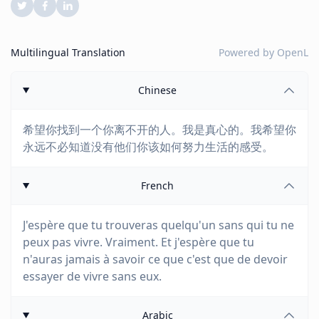
Multilingual Translation
Powered by
OpenL
Chinese
希望你找到一个你离不开的人。我是真心的。我希望你
永远不必知道没有他们你该如何努力生活的感受。
French
J'espère que tu trouveras quelqu'un sans qui tu ne
peux pas vivre. Vraiment. Et j'espère que tu
n'auras jamais à savoir ce que c'est que de devoir
essayer de vivre sans eux.
Arabic