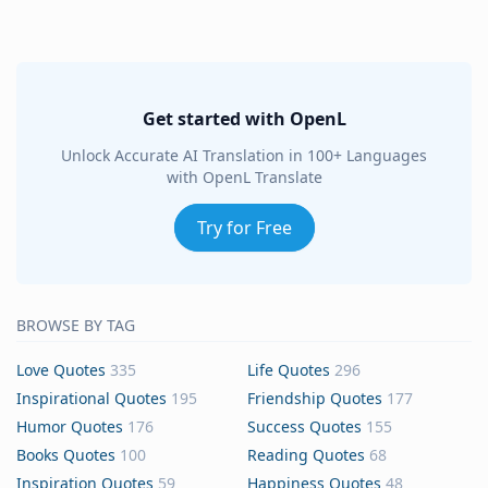
Get started with OpenL
Unlock Accurate AI Translation in 100+ Languages
with OpenL Translate
Try for Free
BROWSE BY TAG
Love Quotes
335
Life Quotes
296
Inspirational Quotes
195
Friendship Quotes
177
Humor Quotes
176
Success Quotes
155
Books Quotes
100
Reading Quotes
68
Inspiration Quotes
59
Happiness Quotes
48