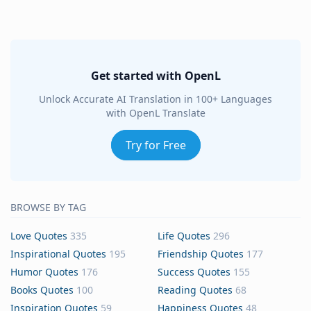
Get started with OpenL
Unlock Accurate AI Translation in 100+ Languages
with OpenL Translate
Try for Free
BROWSE BY TAG
Love Quotes
335
Life Quotes
296
Inspirational Quotes
195
Friendship Quotes
177
Humor Quotes
176
Success Quotes
155
Books Quotes
100
Reading Quotes
68
Inspiration Quotes
59
Happiness Quotes
48