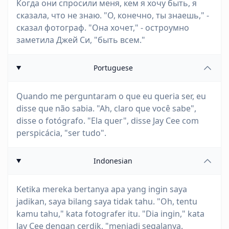
Когда они спросили меня, кем я хочу быть, я
сказала, что не знаю. "О, конечно, ты знаешь," -
сказал фотограф. "Она хочет," - остроумно
заметила Джей Си, "быть всем."
Portuguese
Quando me perguntaram o que eu queria ser, eu
disse que não sabia. "Ah, claro que você sabe",
disse o fotógrafo. "Ela quer", disse Jay Cee com
perspicácia, "ser tudo".
Indonesian
Ketika mereka bertanya apa yang ingin saya
jadikan, saya bilang saya tidak tahu. "Oh, tentu
kamu tahu," kata fotografer itu. "Dia ingin," kata
Jay Cee dengan cerdik, "menjadi segalanya.