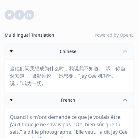
Multilingual Translation
Powered by
OpenL
Chinese
当他们问我想成为什么时，我说我不知道。"哦，你当
然知道，"摄影师说。"她想要，"Jay Cee 机智地
说，"成为一切。
French
Quand ils m'ont demandé ce que je voulais être,
j'ai dit que je ne savais pas. "Oh, bien sûr que tu
sais," a dit le photographe. "Elle veut," a dit Jay Cee