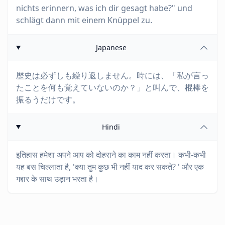
nichts erinnern, was ich dir gesagt habe?" und
schlägt dann mit einem Knüppel zu.
Japanese
歴史は必ずしも繰り返しません。時には、「私が言っ
たことを何も覚えていないのか？」と叫んで、棍棒を
振るうだけです。
Hindi
इतिहास हमेशा अपने आप को दोहराने का काम नहीं करता। कभी-कभी
यह बस चिल्लाता है, 'क्या तुम कुछ भी नहीं याद कर सकते? ' और एक
गद्दार के साथ उड़ान भरता है।