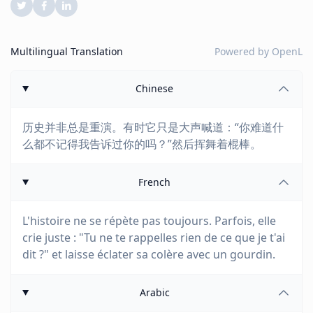
Multilingual Translation
Powered by
OpenL
Chinese
历史并非总是重演。有时它只是大声喊道：“你难道什
么都不记得我告诉过你的吗？”然后挥舞着棍棒。
French
L'histoire ne se répète pas toujours. Parfois, elle
crie juste : "Tu ne te rappelles rien de ce que je t'ai
dit ?" et laisse éclater sa colère avec un gourdin.
Arabic