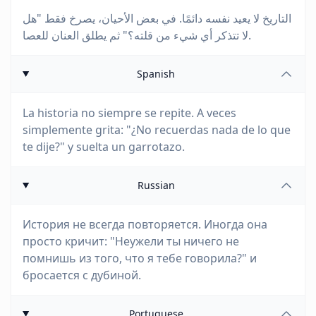
التاريخ لا يعيد نفسه دائمًا. في بعض الأحيان، يصرخ فقط "هل
لا تتذكر أي شيء من قلته؟" ثم يطلق العنان للعصا.
Spanish
La historia no siempre se repite. A veces
simplemente grita: "¿No recuerdas nada de lo que
te dije?" y suelta un garrotazo.
Russian
История не всегда повторяется. Иногда она
просто кричит: "Неужели ты ничего не
помнишь из того, что я тебе говорила?" и
бросается с дубиной.
Portuguese