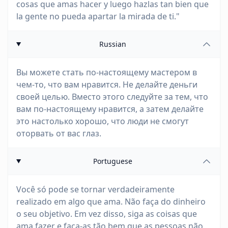
cosas que amas hacer y luego hazlas tan bien que
la gente no pueda apartar la mirada de ti."
Russian
Вы можете стать по-настоящему мастером в
чем-то, что вам нравится. Не делайте деньги
своей целью. Вместо этого следуйте за тем, что
вам по-настоящему нравится, а затем делайте
это настолько хорошо, что люди не смогут
оторвать от вас глаз.
Portuguese
Você só pode se tornar verdadeiramente
realizado em algo que ama. Não faça do dinheiro
o seu objetivo. Em vez disso, siga as coisas que
ama fazer e faça-as tão bem que as pessoas não