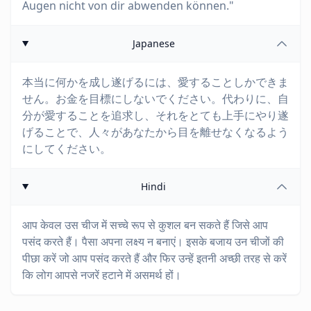
Augen nicht von dir abwenden können."
Japanese
本当に何かを成し遂げるには、愛することしかできま
せん。お金を目標にしないでください。代わりに、自
分が愛することを追求し、それをとても上手にやり遂
げることで、人々があなたから目を離せなくなるよう
にしてください。
Hindi
आप केवल उस चीज में सच्चे रूप से कुशल बन सकते हैं जिसे आप
पसंद करते हैं। पैसा अपना लक्ष्य न बनाएं। इसके बजाय उन चीजों की
पीछा करें जो आप पसंद करते हैं और फिर उन्हें इतनी अच्छी तरह से करें
कि लोग आपसे नजरें हटाने में असमर्थ हों।