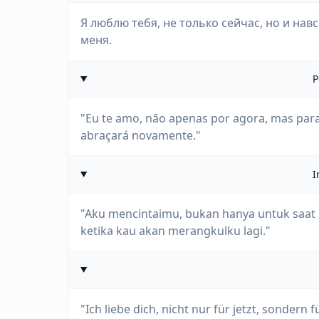
Я люблю тебя, не только сейчас, но и нав
меня.
P
"Eu te amo, não apenas por agora, mas par
abraçará novamente."
I
"Aku mencintaimu, bukan hanya untuk saat i
ketika kau akan merangkulku lagi."
"Ich liebe dich, nicht nur für jetzt, sonder