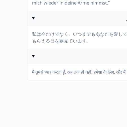
mich wieder in deine Arme nimmst."
私は今だけでなく、いつまでもあなたを愛し
もらえる日を夢見ています。
मैं तुमसे प्यार करता हूँ, अब तक ही नहीं, हमेशा के लिए, और मै