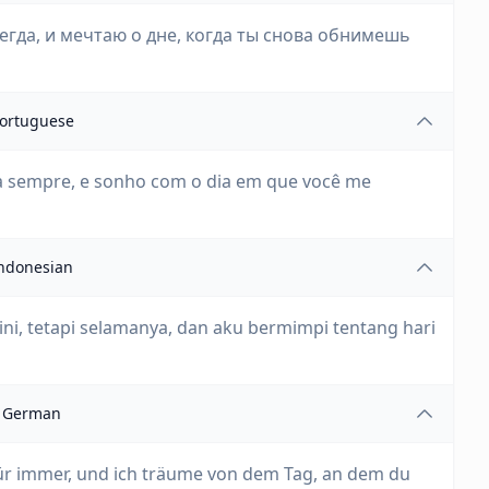
сегда, и мечтаю о дне, когда ты снова обнимешь
ortuguese
a sempre, e sonho com o dia em que você me
ndonesian
ni, tetapi selamanya, dan aku bermimpi tentang hari
German
n für immer, und ich träume von dem Tag, an dem du