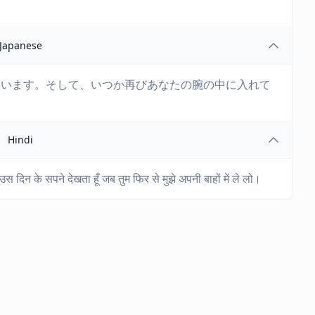
Japanese
ています。そして、いつか再びあなたの腕の中に入れて
Hindi
ं उस दिन के सपने देखता हूँ जब तुम फिर से मुझे अपनी बाहों में ले लो।