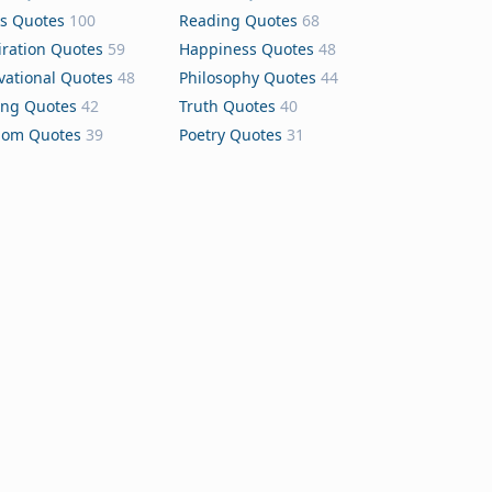
s Quotes
100
Reading Quotes
68
iration Quotes
59
Happiness Quotes
48
vational Quotes
48
Philosophy Quotes
44
ing Quotes
42
Truth Quotes
40
dom Quotes
39
Poetry Quotes
31