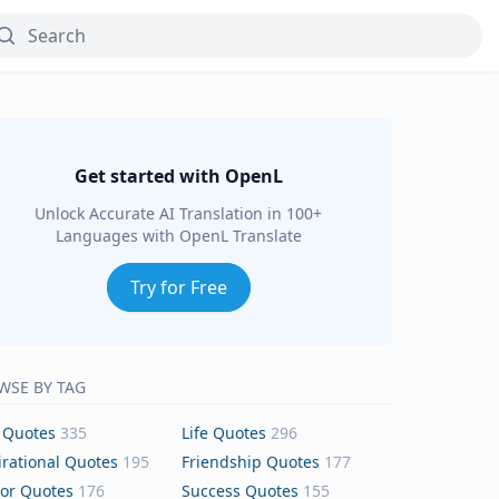
Get started with OpenL
Unlock Accurate AI Translation in 100+
Languages with OpenL Translate
Try for Free
WSE BY TAG
 Quotes
335
Life Quotes
296
irational Quotes
195
Friendship Quotes
177
or Quotes
176
Success Quotes
155