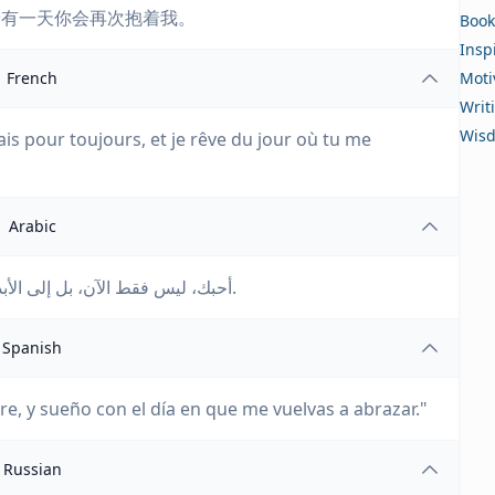
着有一天你会再次抱着我。
Book
Insp
French
Moti
Writ
Wis
is pour toujours, et je rêve du jour où tu me
Arabic
أحبك، ليس فقط الآن، بل إلى الأبد، وأحلم باليوم الذي ستأخذني في ذراعيك مرة أخرى.
Spanish
e, y sueño con el día en que me vuelvas a abrazar."
Russian