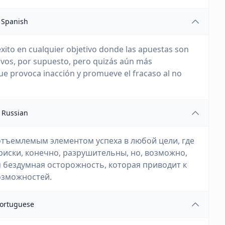
Spanish
éxito en cualquier objetivo donde las apuestas son
ivos, por supuesto, pero quizás aún más
e provoca inacción y promueve el fracaso al no
Russian
отъемлемым элементом успеха в любой цели, где
 риски, конечно, разрушительны, но, возможно,
я бездумная осторожность, которая приводит к
озможностей.
ortuguese