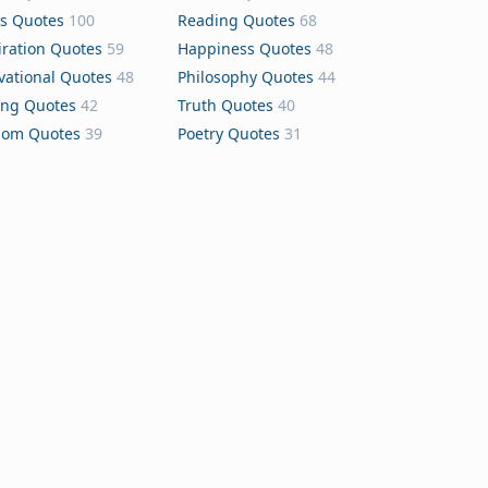
s Quotes
100
Reading Quotes
68
iration Quotes
59
Happiness Quotes
48
vational Quotes
48
Philosophy Quotes
44
ing Quotes
42
Truth Quotes
40
dom Quotes
39
Poetry Quotes
31