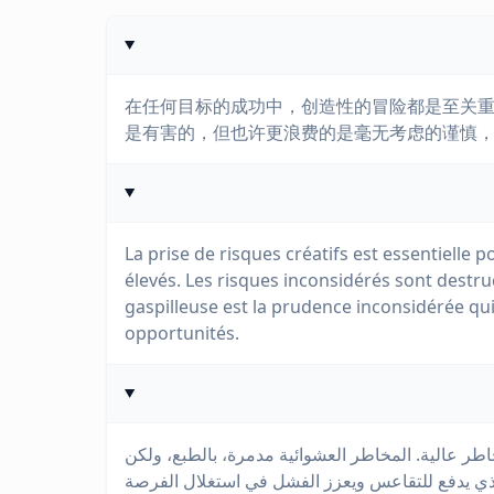
在任何目标的成功中，创造性的冒险都是至关
是有害的，但也许更浪费的是毫无考虑的谨慎
La prise de risques créatifs est essentielle p
élevés. Les risques inconsidérés sont destru
gaspilleuse est la prudence inconsidérée qui in
opportunités.
طر عالية. المخاطر العشوائية مدمرة، بالطبع، ولكن