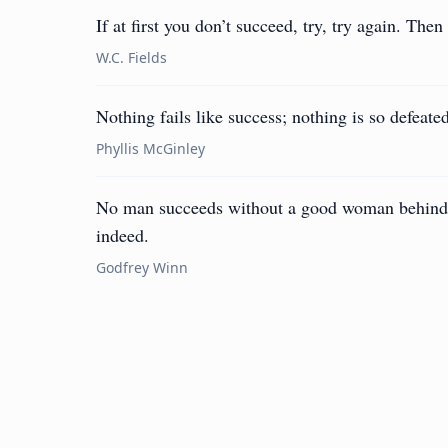
If at first you don’t succeed, try, try again. The
W.C. Fields
Nothing fails like success; nothing is so defeate
Phyllis McGinley
No man succeeds without a good woman behind him
indeed.
Godfrey Winn