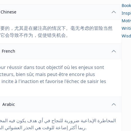
Book
Chinese
Insp
Moti
重要的，尤其是在赌注高的情况下。毫无考虑的冒险当然
Writ
，它会导致不作为，促使错失机会。
Wis
French
our réussir dans tout objectif où les enjeux sont
cteurs, bien sûr, mais peut-être encore plus
cite à l'inaction et favorise l'échec de saisir les
Arabic
المخاطرة الإبداعية ضرورية للنجاح في أي هدف يكون فيه المخا
ربما أكثر إضاعة للوقت هي الحذر العشوائي الذي يدفع للتقاعس ويعزز الفشل في استغلال الفرصة.