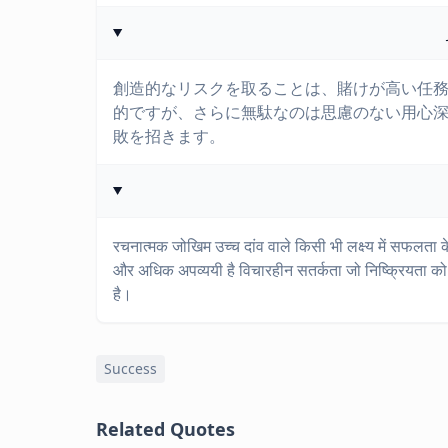
創造的なリスクを取ることは、賭けが高い任
的ですが、さらに無駄なのは思慮のない用心
敗を招きます。
रचनात्मक जोखिम उच्च दांव वाले किसी भी लक्ष्य में सफलत
और अधिक अपव्ययी है विचारहीन सतर्कता जो निष्क्रियता को 
है।
Success
Related Quotes