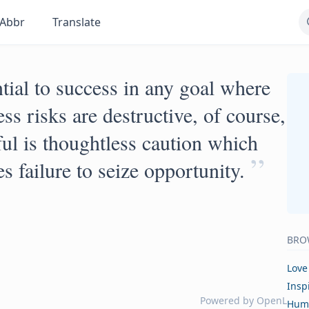
Abbr
Translate
ntial to success in any goal where
ss risks are destructive, of course,
ul is thoughtless caution which
”
 failure to seize opportunity.
BRO
Love
Insp
Powered by
OpenL
Hum