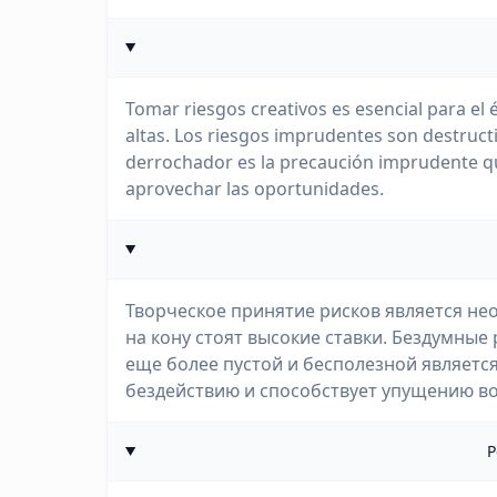
Tomar riesgos creativos es esencial para el 
altas. Los riesgos imprudentes son destruct
derrochador es la precaución imprudente qu
aprovechar las oportunidades.
Творческое принятие рисков является не
на кону стоят высокие ставки. Бездумные
еще более пустой и бесполезной являетс
бездействию и способствует упущению в
P