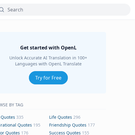
Get started with OpenL
Unlock Accurate AI Translation in 100+
Languages with OpenL Translate
Try for Free
WSE BY TAG
 Quotes
335
Life Quotes
296
irational Quotes
195
Friendship Quotes
177
or Quotes
176
Success Quotes
155