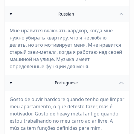
Russian
Мне нравится включать хардкор, когда мне
нужно убирать квартиру, что я не люблю
делать, но это мотивирует меня. Мне нравится
старый хэви-металл, когда я работаю над своей
машиной на улице. Музыка имеет
определенные функции для меня.
Portuguese
Gosto de ouvir hardcore quando tenho que limpar
meu apartamento, o que detesto fazer, mas é
motivador. Gosto de heavy metal antigo quando
estou trabalhando no meu carro ao ar livre. A
música tem funções definidas para mim.