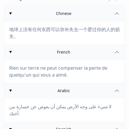
Chinese
地球上没有任何东西可以弥补失去一个爱过你的人的损
失。
French
Rien sur terre ne peut compenser la perte de
quelqu'un qui vous a aimé.
Arabic
لا شيء على وجه الأرض يمكن أن يعوض عن خسارة من
أحبك.