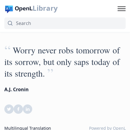
Library
“
Worry never robs tomorrow of
its sorrow, but only saps today of
”
its strength.
A.J. Cronin
Multilingual Translation
Powered by
OpenL