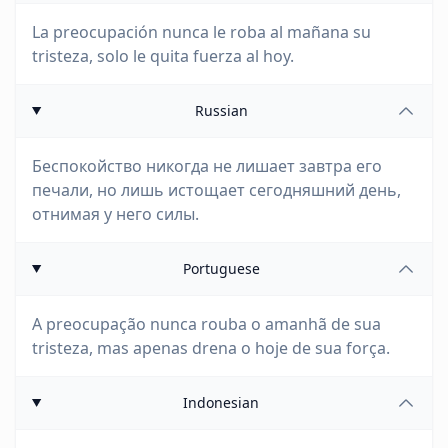
La preocupación nunca le roba al mañana su
tristeza, solo le quita fuerza al hoy.
Russian
Беспокойство никогда не лишает завтра его
печали, но лишь истощает сегодняшний день,
отнимая у него силы.
Portuguese
A preocupação nunca rouba o amanhã de sua
tristeza, mas apenas drena o hoje de sua força.
Indonesian