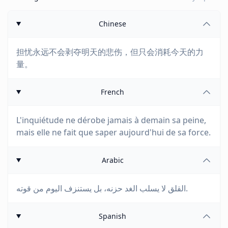
Chinese
担忧永远不会剥夺明天的悲伤，但只会消耗今天的力
量。
French
L'inquiétude ne dérobe jamais à demain sa peine,
mais elle ne fait que saper aujourd'hui de sa force.
Arabic
القلق لا يسلب الغد حزنه، بل يستنزف اليوم من قوته.
Spanish