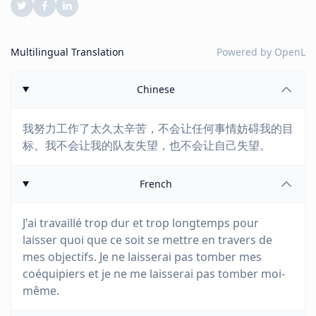
Multilingual Translation
Powered by
OpenL
Chinese
我努力工作了太久太辛苦，不会让任何事情妨碍我的目
标。我不会让我的队友失望，也不会让自己失望。
French
J'ai travaillé trop dur et trop longtemps pour
laisser quoi que ce soit se mettre en travers de
mes objectifs. Je ne laisserai pas tomber mes
coéquipiers et je ne me laisserai pas tomber moi-
même.