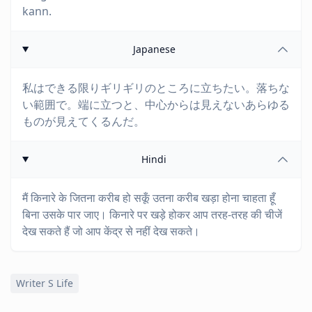
kann.
Japanese
私はできる限りギリギリのところに立ちたい。落ちな
い範囲で。端に立つと、中心からは見えないあらゆる
ものが見えてくるんだ。
Hindi
मैं किनारे के जितना करीब हो सकूँ उतना करीब खड़ा होना चाहता हूँ
बिना उसके पार जाए। किनारे पर खड़े होकर आप तरह-तरह की चीजें
देख सकते हैं जो आप केंद्र से नहीं देख सकते।
Writer S Life