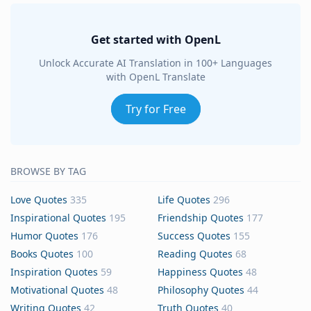
Get started with OpenL
Unlock Accurate AI Translation in 100+ Languages
with OpenL Translate
Try for Free
BROWSE BY TAG
Love Quotes
335
Life Quotes
296
Inspirational Quotes
195
Friendship Quotes
177
Humor Quotes
176
Success Quotes
155
Books Quotes
100
Reading Quotes
68
Inspiration Quotes
59
Happiness Quotes
48
Motivational Quotes
48
Philosophy Quotes
44
Writing Quotes
42
Truth Quotes
40