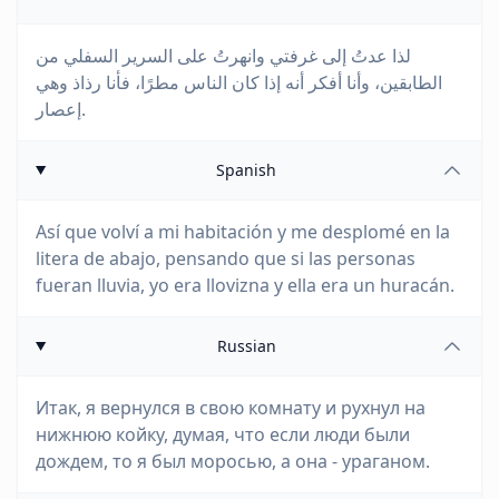
لذا عدتُ إلى غرفتي وانهرتُ على السرير السفلي من
الطابقين، وأنا أفكر أنه إذا كان الناس مطرًا، فأنا رذاذ وهي
إعصار.
Spanish
Así que volví a mi habitación y me desplomé en la
litera de abajo, pensando que si las personas
fueran lluvia, yo era llovizna y ella era un huracán.
Russian
Итак, я вернулся в свою комнату и рухнул на
нижнюю койку, думая, что если люди были
дождем, то я был моросью, а она - ураганом.