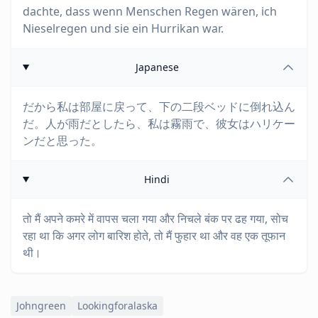
dachte, dass wenn Menschen Regen wären, ich
Nieselregen und sie ein Hurrikan war.
Japanese
だから私は部屋に戻って、下の二段ベッドに倒れ込ん
だ。人が雨だとしたら、私は霧雨で、彼女はハリケー
ンだと思った。
Hindi
तो मैं अपने कमरे में वापस चला गया और निचले बंक पर ढह गया, सोच
रहा था कि अगर लोग बारिश होते, तो मैं फुहार था और वह एक तूफान
थी।
Johngreen
Lookingforalaska