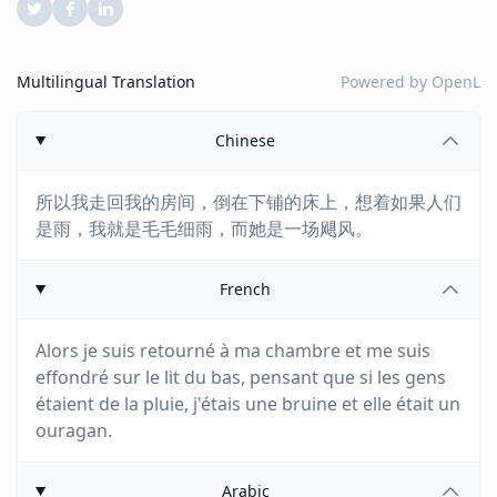
Multilingual Translation
Powered by
OpenL
Chinese
所以我走回我的房间，倒在下铺的床上，想着如果人们
是雨，我就是毛毛细雨，而她是一场飓风。
French
Alors je suis retourné à ma chambre et me suis
effondré sur le lit du bas, pensant que si les gens
étaient de la pluie, j'étais une bruine et elle était un
ouragan.
Arabic