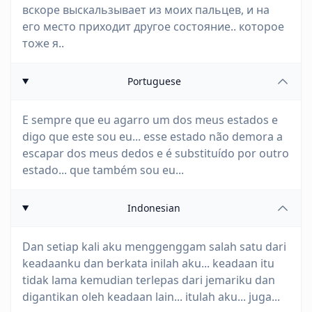
вскоре выскальзывает из моих пальцев, и на
его место приходит другое состояние.. которое
тоже я..
Portuguese
E sempre que eu agarro um dos meus estados e
digo que este sou eu... esse estado não demora a
escapar dos meus dedos e é substituído por outro
estado... que também sou eu...
Indonesian
Dan setiap kali aku menggenggam salah satu dari
keadaanku dan berkata inilah aku... keadaan itu
tidak lama kemudian terlepas dari jemariku dan
digantikan oleh keadaan lain... itulah aku... juga...