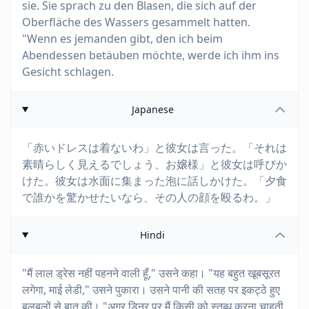
sie. Sie sprach zu den Blasen, die sich auf der
Oberfläche des Wassers gesammelt hatten.
"Wenn es jemanden gibt, den ich beim
Abendessen betäuben möchte, werde ich ihm ins
Gesicht schlagen.
Japanese
「赤いドレスは着ないわ」と彼女は言った。「それは
素晴らしく見えるでしょう、お嬢様」と彼女は呼びか
けた。彼女は水面に集まった泡に話しかけた。「夕食
で誰かを驚かせたいなら、その人の顔を殴るわ。」
Hindi
"मैं लाल ड्रेस नहीं पहनने वाली हूँ," उसने कहा। "यह बहुत खूबसूरत
लगेगा, माई लेडी," उसने पुकारा। उसने पानी की सतह पर इकट्ठे हुए
बुलबुलों से बात की। "अगर डिनर पर मैं किसी को स्तब्ध करना चाहती