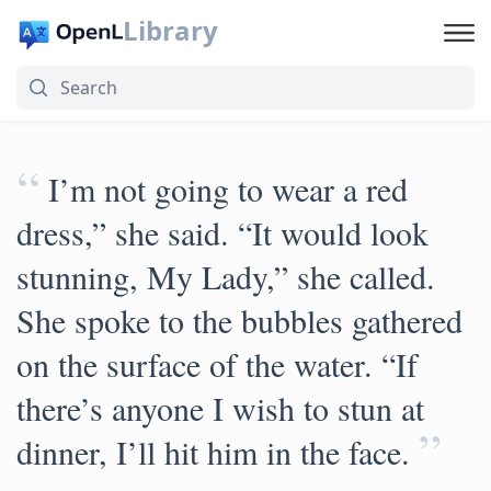
Library
“
I’m not going to wear a red
dress,” she said. “It would look
stunning, My Lady,” she called.
She spoke to the bubbles gathered
on the surface of the water. “If
there’s anyone I wish to stun at
”
dinner, I’ll hit him in the face.