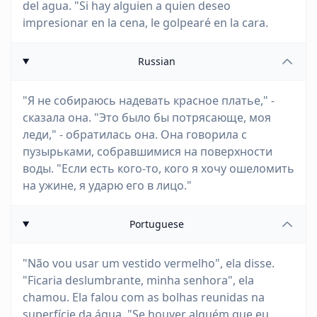
del agua. "Si hay alguien a quien deseo
impresionar en la cena, le golpearé en la cara.
Russian
"Я не собираюсь надевать красное платье," -
сказала она. "Это было бы потрясающе, моя
леди," - обратилась она. Она говорила с
пузырьками, собравшимися на поверхности
воды. "Если есть кого-то, кого я хочу ошеломить
на ужине, я ударю его в лицо."
Portuguese
"Não vou usar um vestido vermelho", ela disse.
"Ficaria deslumbrante, minha senhora", ela
chamou. Ela falou com as bolhas reunidas na
superfície da água. "Se houver alguém que eu