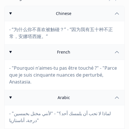
Chinese
- “为什么你不喜欢被触碰？” - “因为我有五十种不正
常，安娜塔西娅。”
French
- "Pourquoi n'aimes-tu pas être touché ?" - "Parce
que je suis cinquante nuances de perturbé,
Anastasia.
Arabic
- "لماذا لا تحب أن يلمسك أحد؟" - "لأنني مختل بخمسين
درجة، أناستازيا"