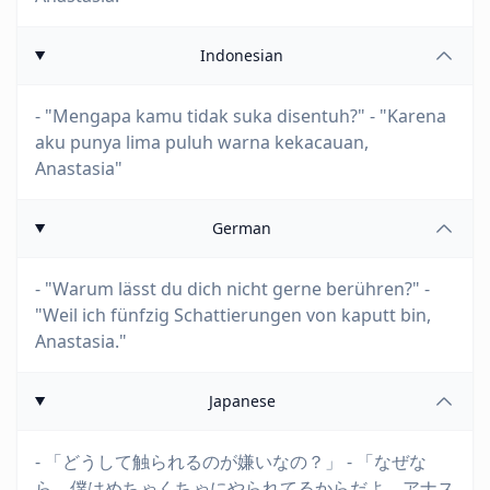
Indonesian
- "Mengapa kamu tidak suka disentuh?" - "Karena
aku punya lima puluh warna kekacauan,
Anastasia"
German
- "Warum lässt du dich nicht gerne berühren?" -
"Weil ich fünfzig Schattierungen von kaputt bin,
Anastasia."
Japanese
- 「どうして触られるのが嫌いなの？」 - 「なぜな
ら、僕はめちゃくちゃにやられてるからだよ、アナス