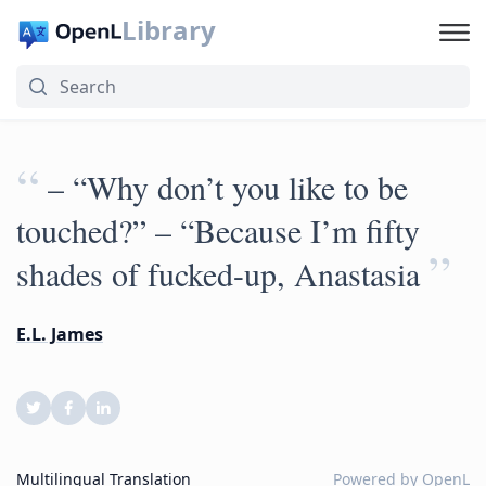
Library
“
– “Why don’t you like to be
touched?” – “Because I’m fifty
”
shades of fucked-up, Anastasia
E.L. James
Multilingual Translation
Powered by
OpenL