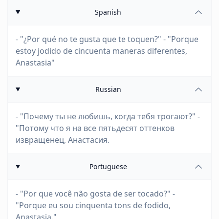
Spanish
- "¿Por qué no te gusta que te toquen?" - "Porque
estoy jodido de cincuenta maneras diferentes,
Anastasia"
Russian
- "Почему ты не любишь, когда тебя трогают?" -
"Потому что я на все пятьдесят оттенков
извращенец, Анастасия.
Portuguese
- "Por que você não gosta de ser tocado?" -
"Porque eu sou cinquenta tons de fodido,
Anastasia."