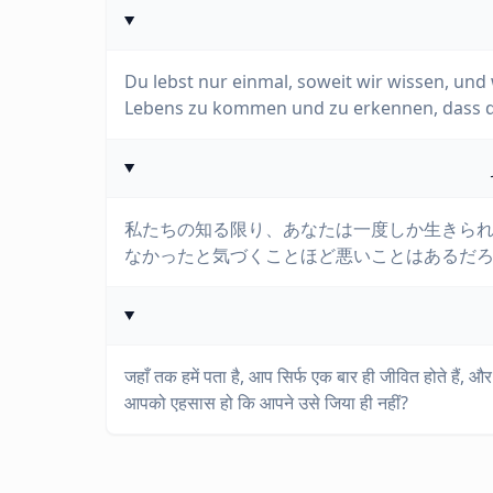
Du lebst nur einmal, soweit wir wissen, und
Lebens zu kommen und zu erkennen, dass du
私たちの知る限り、あなたは一度しか生きら
なかったと気づくことほど悪いことはあるだ
जहाँ तक हमें पता है, आप सिर्फ एक बार ही जीवित होते हैं, औ
आपको एहसास हो कि आपने उसे जिया ही नहीं?