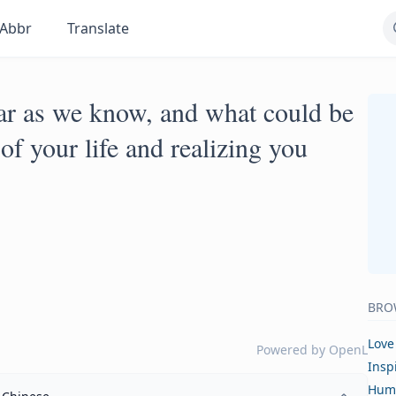
Abbr
Translate
far as we know, and what could be
of your life and realizing you
BRO
Love
Powered by
OpenL
Insp
Hum