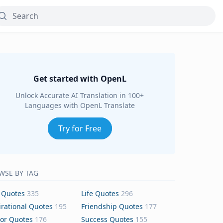
Get started with OpenL
Unlock Accurate AI Translation in 100+
Languages with OpenL Translate
Try for Free
WSE BY TAG
 Quotes
335
Life Quotes
296
irational Quotes
195
Friendship Quotes
177
or Quotes
176
Success Quotes
155