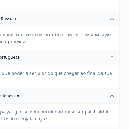
Russian
 известно, и что может быть хуже, чем дойти до
 не прожили?
ortuguese
 que poderia ser pior do que chegar ao final da sua
ndonesian
pa yang bisa lebih buruk daripada sampai di akhir
k telah menjalaninya?