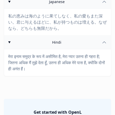
Japanese
私の恵みは海のように果てしなく、私の愛もまた深
い。君に与えるほどに、私が持つものは増える。なぜ
なら、どちらも無限だから。
Hindi
मेरा इनाम समुद्र के रूप में असीमित है, मेरा प्यार उतना ही गहरा है;
जितना अधिक मैं तुझे देता हूँ, उतना ही अधिक मेरे पास है, क्योंकि दोनों
ही अनंत हैं।
Get started with OpenL