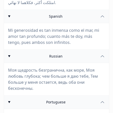
امتلكت أكثر، فكلاهما لا نهائي.
Spanish
Mi generosidad es tan inmensa como el mar, mi
amor tan profundo; cuanto más te doy, más
tengo, pues ambos son infinitos.
Russian
Моя щедрость безгранична, как море, Моя
любовь глубока; чем больше я даю тебе, Тем
больше у меня остается, ведь оба они
бесконечны.
Portuguese