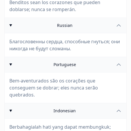
Benditos sean los corazones que pueden
doblarse; nunca se romperán.
Russian
Благословенны сердца, способные гнуться; они
никогда не будут сломаны.
Portuguese
Bem-aventurados são os corações que
conseguem se dobrar; eles nunca serão
quebrados.
Indonesian
Berbahagialah hati yang dapat membungkuk;