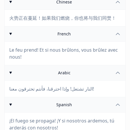
Chinese
火势正在蔓延！如果我们燃烧，你也将与我们同焚！
French
Le feu prend! Et si nous brûlons, vous brûlez avec
nous!
Arabic
النار تشتعل! وإذا احترقنا، فأنتم تحترقون معنا!
Spanish
¡El fuego se propaga! ¡Y si nosotros ardemos, tú
arderás con nosotros!