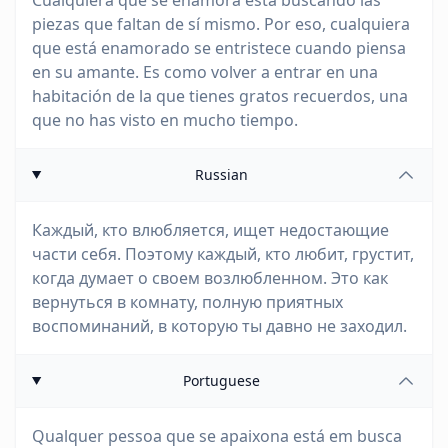
Cualquiera que se enamora está buscando las
piezas que faltan de sí mismo. Por eso, cualquiera
que está enamorado se entristece cuando piensa
en su amante. Es como volver a entrar en una
habitación de la que tienes gratos recuerdos, una
que no has visto en mucho tiempo.
Russian
Каждый, кто влюбляется, ищет недостающие
части себя. Поэтому каждый, кто любит, грустит,
когда думает о своем возлюбленном. Это как
вернуться в комнату, полную приятных
воспоминаний, в которую ты давно не заходил.
Portuguese
Qualquer pessoa que se apaixona está em busca