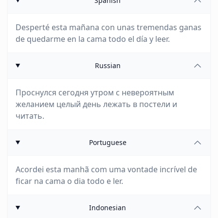
Spanish
Desperté esta mañana con unas tremendas ganas
de quedarme en la cama todo el día y leer.
Russian
Проснулся сегодня утром с невероятным
желанием целый день лежать в постели и
читать.
Portuguese
Acordei esta manhã com uma vontade incrível de
ficar na cama o dia todo e ler.
Indonesian