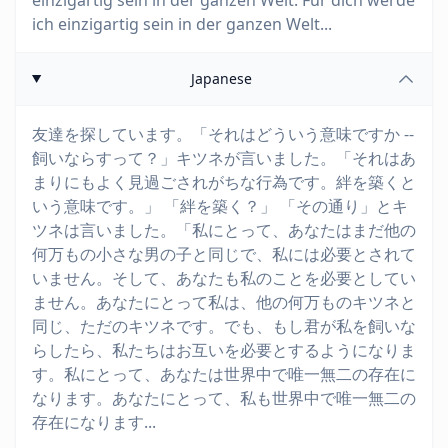
einzigartig sein in der ganzen Welt. Für dich werde
ich einzigartig sein in der ganzen Welt...
Japanese
友達を探しています。「それはどういう意味ですか --
飼いならすって？」キツネが言いました。「それはあ
まりにもよく見過ごされがちな行為です。絆を築くと
いう意味です。」 「絆を築く？」 「その通り」とキ
ツネは言いました。「私にとって、あなたはまだ他の
何万もの小さな男の子と同じで、私には必要とされて
いません。そして、あなたも私のことを必要としてい
ません。あなたにとって私は、他の何万ものキツネと
同じ、ただのキツネです。でも、もし君が私を飼いな
らしたら、私たちはお互いを必要とするようになりま
す。私にとって、あなたは世界中で唯一無二の存在に
なります。あなたにとって、私も世界中で唯一無二の
存在になります...