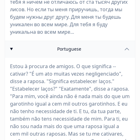
тебя я ничем не отличаюсь от ста тысяч других
лисов. Но если ты меня приручишь, тогда мы
будем нужны друг другу. Для меня ты будешь
уникален во всем мире. Для тебя я буду
уникальна во всем мире...
Portuguese
Estou à procura de amigos. O que significa --
cativar? "É um ato muitas vezes negligenciado",
disse a raposa. "Significa estabelecer laços."
"Estabelecer laços?" "Exatamente", disse a raposa.
"Para mim, você ainda não é nada mais do que um
garotinho igual a cem mil outros garotinhos. E eu
não tenho necessidade de ti. E tu, da tua parte,
também não tens necessidade de mim. Para ti, eu
não sou nada mais do que uma raposa igual a
cem mil outras raposas. Mas se tu me cativares,