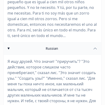
pequeño que es igual a cien mil otros niños
pequeños. Y no te necesito. Y tú, por tu parte, no
me necesitas. Para ti no soy más que un zorro
igual a cien mil otros zorros. Pero si me
domesticas, entonces nos necesitaremos el uno al
otro. Para mí, serás único en todo el mundo. Para
ti, seré único en todo el mundo...
Russian
Я ищу друзей. Что значит "приручить"? "Это
действие, которое слишком часто
пренебрегают," сказал лис. "Это значит создать
узы." "Создать узы?" "Именно," сказал лис. "Для
меня ты пока ничто иное, как маленький
мальчик, который не отличается от ста тысяч
других маленьких мальчиков. И мне ты не
нужен. И тебе, с твоей стороны, я не нужен. Для