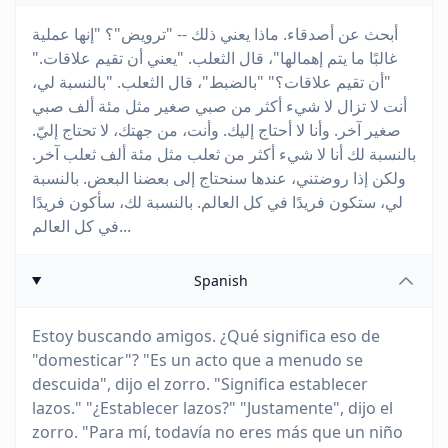
أبحث عن أصدقاء. ماذا يعني ذلك -- "ترويض"؟ "إنها عملية
غالبًا ما يتم إهمالها"، قال الثعلب. "يعني أن تقيم علاقات."
"أن تقيم علاقات؟" "بالضبط"، قال الثعلب. "بالنسبة لي،
أنت لا تزال لا شيء أكثر من صبي صغير مثل مئة ألف صبي
صغير آخر. وأنا لا أحتاج إليك. وأنت، من جهتك، لا تحتاج إليّ.
بالنسبة لك أنا لا شيء أكثر من ثعلب مثل مئة ألف ثعلب آخر.
ولكن إذا روضتني، عندها سنحتاج إلى بعضنا البعض. بالنسبة
لي، ستكون فريدًا في كل العالم. بالنسبة لك، سأكون فريدًا
في كل العالم...
Spanish
Estoy buscando amigos. ¿Qué significa eso de
"domesticar"? "Es un acto que a menudo se
descuida", dijo el zorro. "Significa establecer
lazos." "¿Establecer lazos?" "Justamente", dijo el
zorro. "Para mí, todavía no eres más que un niño