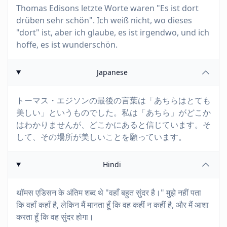
Thomas Edisons letzte Worte waren "Es ist dort
drüben sehr schön". Ich weiß nicht, wo dieses
"dort" ist, aber ich glaube, es ist irgendwo, und ich
hoffe, es ist wunderschön.
Japanese
トーマス・エジソンの最後の言葉は「あちらはとても
美しい」というものでした。私は「あちら」がどこか
はわかりませんが、どこかにあると信じています。そ
して、その場所が美しいことを願っています。
Hindi
थॉमस एडिसन के अंतिम शब्द थे "वहाँ बहुत सुंदर है।" मुझे नहीं पता
कि वहाँ कहाँ है, लेकिन मैं मानता हूँ कि वह कहीं न कहीं है, और मैं आशा
करता हूँ कि वह सुंदर होगा।