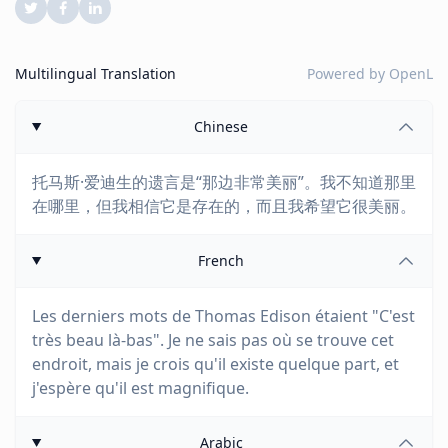
Multilingual Translation
Powered by
OpenL
Chinese
托马斯·爱迪生的遗言是“那边非常美丽”。我不知道那里
在哪里，但我相信它是存在的，而且我希望它很美丽。
French
Les derniers mots de Thomas Edison étaient "C'est
très beau là-bas". Je ne sais pas où se trouve cet
endroit, mais je crois qu'il existe quelque part, et
j'espère qu'il est magnifique.
Arabic