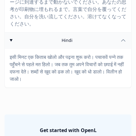
ージに到達するまで動かないでください。あなたの思
考が印刷物に埋もれるまで。言葉で自分を覆ってくだ
さい。自分を洗い流してください。溶けてなくなって
ください。
Hindi
इसी मिनट एक किताब खोलो और पढ़ना शुरू करो। पचासवें पन्ने तक
पहुँचने से पहले मत हिलो। जब तक तुम अपने विचारों को छपाई में नहीं
दफना देते। शब्दों से खुद को ढक लो। खुद को धो डालो। विलीन हो
जाओ।
Get started with OpenL