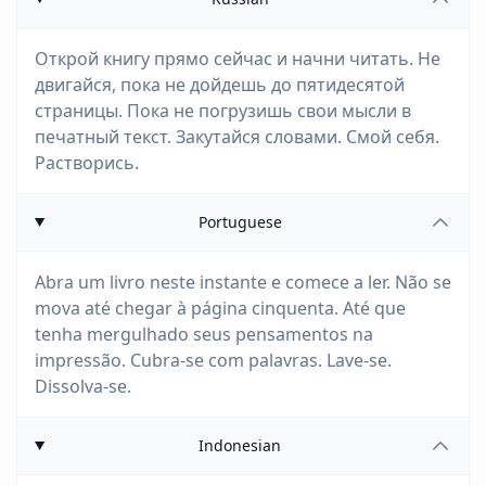
Открой книгу прямо сейчас и начни читать. Не
двигайся, пока не дойдешь до пятидесятой
страницы. Пока не погрузишь свои мысли в
печатный текст. Закутайся словами. Смой себя.
Растворись.
Portuguese
Abra um livro neste instante e comece a ler. Não se
mova até chegar à página cinquenta. Até que
tenha mergulhado seus pensamentos na
impressão. Cubra-se com palavras. Lave-se.
Dissolva-se.
Indonesian