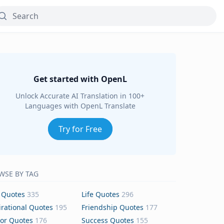
Get started with OpenL
Unlock Accurate AI Translation in 100+
Languages with OpenL Translate
Try for Free
WSE BY TAG
 Quotes
335
Life Quotes
296
irational Quotes
195
Friendship Quotes
177
or Quotes
176
Success Quotes
155