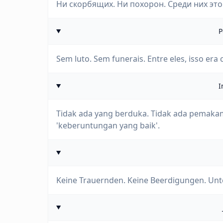
Ни скорбящих. Ни похорон. Среди них это 
P
Sem luto. Sem funerais. Entre eles, isso era 
I
Tidak ada yang berduka. Tidak ada pemakam
'keberuntungan yang baik'.
Keine Trauernden. Keine Beerdigungen. Unter