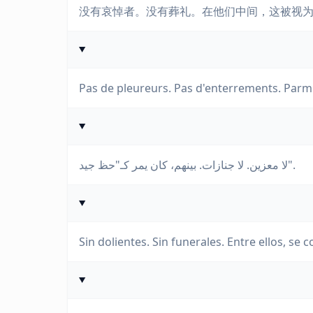
没有哀悼者。没有葬礼。在他们中间，这被视为
Pas de pleureurs. Pas d'enterrements. Parmi
لا معزين. لا جنازات. بينهم، كان يمر كـ"حظ جيد".
Sin dolientes. Sin funerales. Entre ellos, se