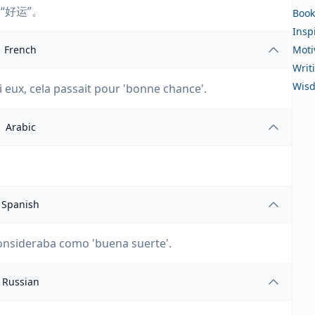
“好运”。
Book
Insp
French
Moti
Writ
Wis
 eux, cela passait pour 'bonne chance'.
Arabic
Spanish
 consideraba como 'buena suerte'.
Russian