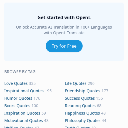
Get started with OpenL
Unlock Accurate AI Translation in 100+ Languages
with OpenL Translate
Try for Free
BROWSE BY TAG
Love Quotes
335
Life Quotes
296
Inspirational Quotes
195
Friendship Quotes
177
Humor Quotes
176
Success Quotes
155
Books Quotes
100
Reading Quotes
68
Inspiration Quotes
59
Happiness Quotes
48
Motivational Quotes
48
Philosophy Quotes
44
Writing Quotes
42
Truth Quotes
40