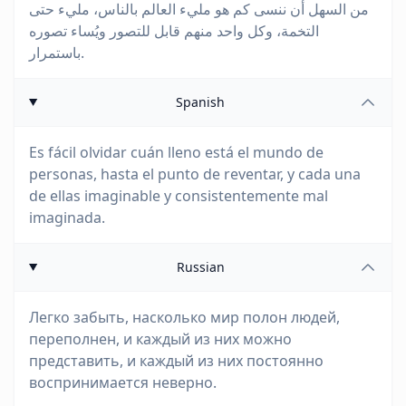
من السهل أن ننسى كم هو مليء العالم بالناس، مليء حتى
التخمة، وكل واحد منهم قابل للتصور ويُساء تصوره
باستمرار.
Spanish
Es fácil olvidar cuán lleno está el mundo de
personas, hasta el punto de reventar, y cada una
de ellas imaginable y consistentemente mal
imaginada.
Russian
Легко забыть, насколько мир полон людей,
переполнен, и каждый из них можно
представить, и каждый из них постоянно
воспринимается неверно.