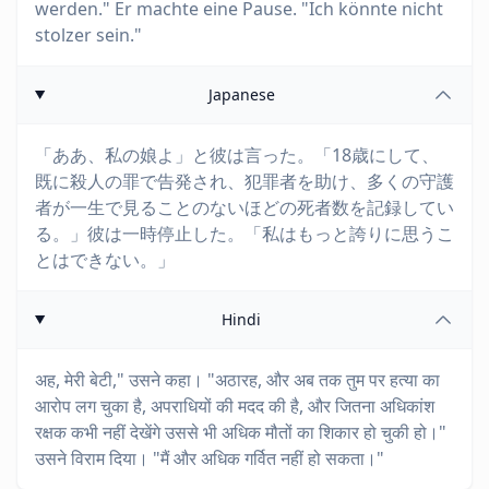
werden." Er machte eine Pause. "Ich könnte nicht
stolzer sein."
Japanese
「ああ、私の娘よ」と彼は言った。「18歳にして、
既に殺人の罪で告発され、犯罪者を助け、多くの守護
者が一生で見ることのないほどの死者数を記録してい
る。」彼は一時停止した。「私はもっと誇りに思うこ
とはできない。」
Hindi
अह, मेरी बेटी," उसने कहा। "अठारह, और अब तक तुम पर हत्या का
आरोप लग चुका है, अपराधियों की मदद की है, और जितना अधिकांश
रक्षक कभी नहीं देखेंगे उससे भी अधिक मौतों का शिकार हो चुकी हो।"
उसने विराम दिया। "मैं और अधिक गर्वित नहीं हो सकता।"