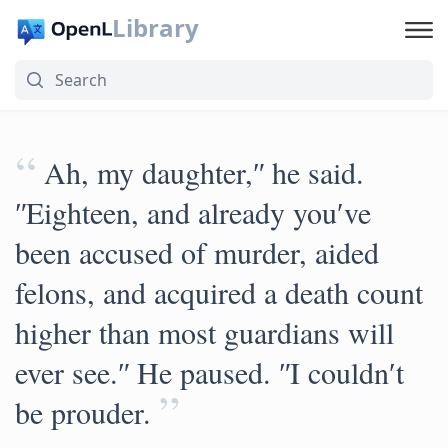
Library
“
Ah, my daughter,ʺ he said.
ʺEighteen, and already youʹve
been accused of murder, aided
felons, and acquired a death count
higher than most guardians will
ever see.ʺ He paused. ʺI couldnʹt
”
be prouder.