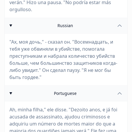
verán." Hizo una pausa. "No podría estar más
orgulloso.
Russian
"Ах, моя дочь," - сказал он. "Восемнадцать, и
тебя уже обвиняли в убийстве, помогала
преступникам и набрала количество убийств
больше, чем большинство защитников когда-
либо увидит." Он сделал паузу. "Я не мог бы
быть гордее."
Portuguese
Ah, minha filha," ele disse. "Dezoito anos, e já foi
acusada de assassinato, ajudou criminosos e
adquiriu um número de mortes maior do que a
maioria dos guardiões jamais verá." Ele fez uma