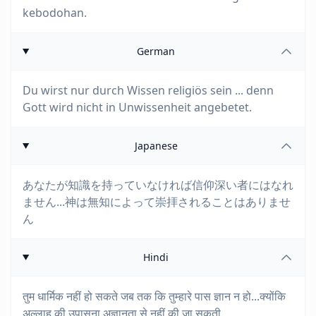
kebodohan.
German
Du wirst nur durch Wissen religiös sein ... denn
Gott wird nicht in Unwissenheit angebetet.
Japanese
あなたが知識を持っていなければ信仰深い者にはなれ
ません...神は無知によって崇拝されることはありませ
ん
Hindi
तुम धार्मिक नहीं हो सकते जब तक कि तुम्हारे पास ज्ञान न हो...क्योंकि
अल्लाह की उपासना अज्ञानता से नहीं की जा सकती