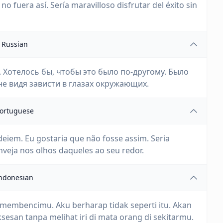
no fuera así. Sería maravilloso disfrutar del éxito sin
Russian
. Хотелось бы, чтобы это было по-другому. Было
е видя зависти в глазах окружающих.
ortuguese
eiem. Eu gostaria que não fosse assim. Seria
nveja nos olhos daqueles ao seu redor.
ndonesian
embencimu. Aku berharap tidak seperti itu. Akan
ksesan tanpa melihat iri di mata orang di sekitarmu.