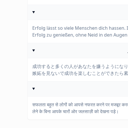
Erfolg lässt so viele Menschen dich hassen.
Erfolg zu genießen, ohne Neid in den Auge
成功すると多くの人があなたを嫌うようにな
嫉妬を見ないで成功を楽しむことができたら
सफलता बहुत से लोगों को आपसे नफरत करने पर मजबूर करती
लेने के बिना आपके चारों ओर जलसाज़ी को देखना पड़े।