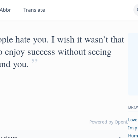
Abbr
Translate
e hate you. I wish it wasn’t that
o enjoy success without seeing
”
und you.
BRO
Love
Powered by
OpenL
Insp
Hum