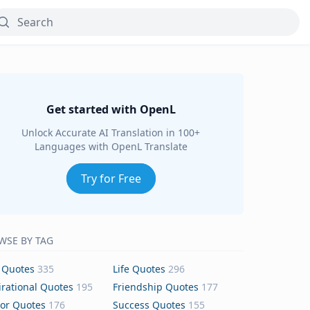
Get started with OpenL
Unlock Accurate AI Translation in 100+
Languages with OpenL Translate
Try for Free
WSE BY TAG
 Quotes
335
Life Quotes
296
irational Quotes
195
Friendship Quotes
177
or Quotes
176
Success Quotes
155