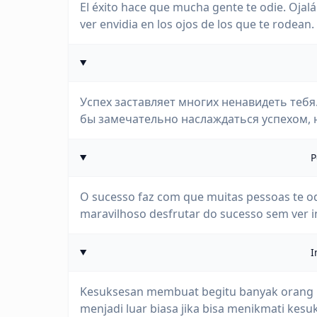
El éxito hace que mucha gente te odie. Ojalá 
ver envidia en los ojos de los que te rodean.
Успех заставляет многих ненавидеть тебя
бы замечательно наслаждаться успехом, н
P
O sucesso faz com que muitas pessoas te od
maravilhoso desfrutar do sucesso sem ver i
I
Kesuksesan membuat begitu banyak orang m
menjadi luar biasa jika bisa menikmati kesu