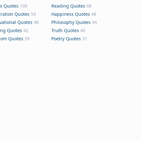
s Quotes
100
Reading Quotes
68
iration Quotes
59
Happiness Quotes
48
vational Quotes
48
Philosophy Quotes
44
ing Quotes
42
Truth Quotes
40
dom Quotes
39
Poetry Quotes
31