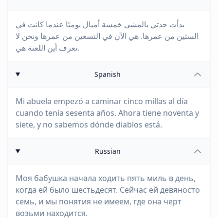
بدأت جدتي بالمشي خمسة أميال يوميًا عندما كانت في
الستين من عمرها. هي الآن في التسعين من عمرها ونحن لا
نعرف أين اللعنة هي.
Spanish
Mi abuela empezó a caminar cinco millas al día
cuando tenía sesenta años. Ahora tiene noventa y
siete, y no sabemos dónde diablos está.
Russian
Моя бабушка начала ходить пять миль в день,
когда ей было шестьдесят. Сейчас ей девяносто
семь, и мы понятия не имеем, где она черт
возьми находится.