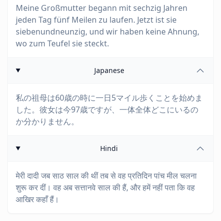
Meine Großmutter begann mit sechzig Jahren
jeden Tag fünf Meilen zu laufen. Jetzt ist sie
siebenundneunzig, und wir haben keine Ahnung,
wo zum Teufel sie steckt.
Japanese
私の祖母は60歳の時に一日5マイル歩くことを始めま
した。彼女は今97歳ですが、一体全体どこにいるの
か分かりません。
Hindi
मेरी दादी जब साठ साल की थीं तब से वह प्रतिदिन पांच मील चलना
शुरू कर दीं। वह अब सत्तानवे साल की हैं, और हमें नहीं पता कि वह
आखिर कहाँ हैं।