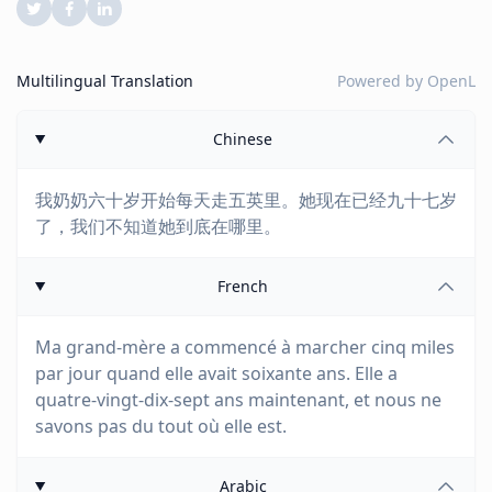
Multilingual Translation
Powered by
OpenL
Chinese
我奶奶六十岁开始每天走五英里。她现在已经九十七岁
了，我们不知道她到底在哪里。
French
Ma grand-mère a commencé à marcher cinq miles
par jour quand elle avait soixante ans. Elle a
quatre-vingt-dix-sept ans maintenant, et nous ne
savons pas du tout où elle est.
Arabic