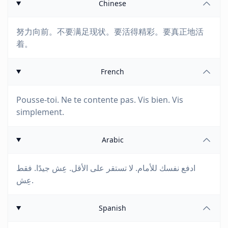
Chinese
努力向前。不要满足现状。要活得精彩。要真正地活
着。
French
Pousse-toi. Ne te contente pas. Vis bien. Vis
simplement.
Arabic
ادفع نفسك للأمام. لا تستقر على الأقل. عِش جيدًا. فقط
عِش.
Spanish