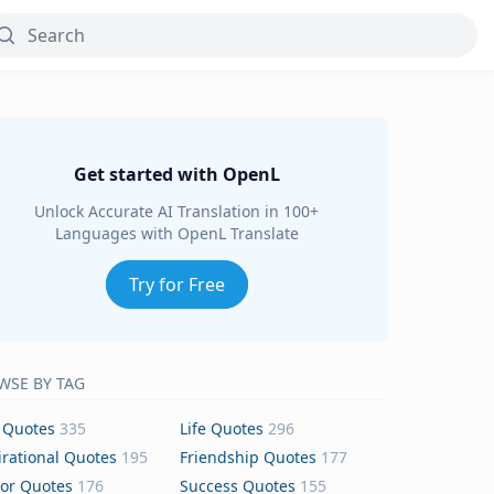
Get started with OpenL
Unlock Accurate AI Translation in 100+
Languages with OpenL Translate
Try for Free
WSE BY TAG
 Quotes
335
Life Quotes
296
irational Quotes
195
Friendship Quotes
177
or Quotes
176
Success Quotes
155