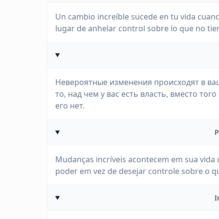
Un cambio increíble sucede en tu vida cuand
lugar de anhelar control sobre lo que no tie
Невероятные изменения происходят в ваш
то, над чем у вас есть власть, вместо тог
его нет.
P
Mudanças incríveis acontecem em sua vida 
poder em vez de desejar controle sobre o q
I