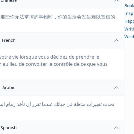
Chinese
Book
Insp
制那些你无法掌控的事物时，你的生活会发生难以置信的
Happ
Writ
Wis
French
otre vie lorsque vous décidez de prendre le
 au lieu de convoiter le contrôle de ce que vous
Arabic
تحدث تغييرات مذهلة في حياتك عندما تقرر أن تأخذ زمام الس
Spanish