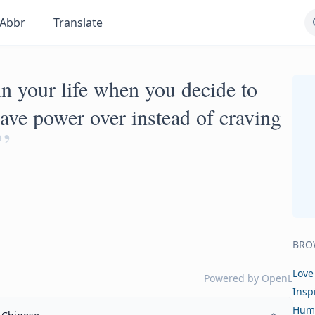
Abbr
Translate
n your life when you decide to
ave power over instead of craving
”
BRO
Love
Powered by
OpenL
Insp
Hum