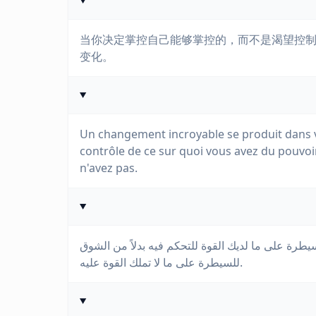
当你决定掌控自己能够掌控的，而不是渴望控
变化。
Un changement incroyable se produit dans v
contrôle de ce sur quoi vous avez du pouvoir
n'avez pas.
يطرة على ما لديك القوة للتحكم فيه بدلاً من الشوق
للسيطرة على ما لا تملك القوة عليه.