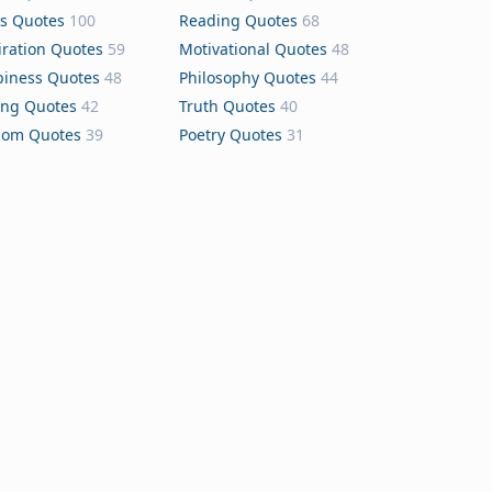
s Quotes
100
Reading Quotes
68
iration Quotes
59
Motivational Quotes
48
iness Quotes
48
Philosophy Quotes
44
ing Quotes
42
Truth Quotes
40
dom Quotes
39
Poetry Quotes
31