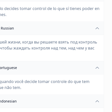
o decides tomar control de lo que sí tienes poder en
nes.
Russian
ей жизни, когда вы решаете взять под контроль
о чтобы жаждать контроля над тем, над чем у вас
ortuguese
quando você decide tomar controle do que tem
ue não tem.
ndonesian