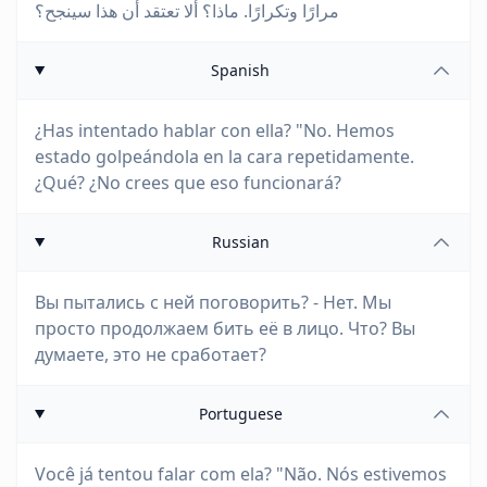
مرارًا وتكرارًا. ماذا؟ ألا تعتقد أن هذا سينجح؟
Spanish
¿Has intentado hablar con ella? "No. Hemos
estado golpeándola en la cara repetidamente.
¿Qué? ¿No crees que eso funcionará?
Russian
Вы пытались с ней поговорить? - Нет. Мы
просто продолжаем бить её в лицо. Что? Вы
думаете, это не сработает?
Portuguese
Você já tentou falar com ela? "Não. Nós estivemos