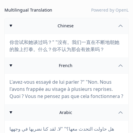
Multilingual Translation
Powered by
OpenL
Chinese
你尝试和她谈过吗？" "没有。我们一直在不断地朝她
的脸上打拳。什么？你不认为那会有效果吗？
French
L'avez-vous essayé de lui parler ?" "Non. Nous
l'avons frappée au visage à plusieurs reprises.
Quoi ? Vous ne pensez pas que cela fonctionnera ?
Arabic
هل حاولت التحدث معها؟" "لا. لقد كنا نضربها في وجهها