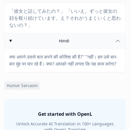
「彼女と話してみたの？」 「いいえ。ずっと彼女の
顔を殴り続けています。え？それがうまくいくと思わ
ないの？」
Hindi
क्या आपने उससे बात करने की कोशिश की है?" "नहीं। हम उसे बार-
बार मुंह पर मार रहे हैं। क्या? आपको नहीं लगता कि यह काम करेगा?
Humor Sarcasm
Get started with OpenL
Unlock Accurate AI Translation in 100+ Languages
with OpenL Translate